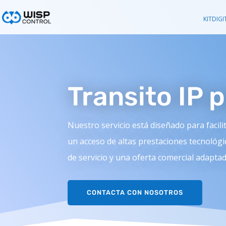
KITDIGI
Transito IP p
Nuestro servicio está diseñado para facili
un acceso de altas prestaciones tecnológi
de servicio y una oferta comercial adapta
CONTACTA CON NOSOTROS