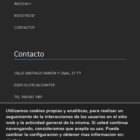
INICIO/A>
NOSOTROS
CONTACTO
Contacto
CALLE SANTIAGO RAMÓN Y CAJAL, 37 1º
03203 ELCHE (ALICANTE)
TEL: 966 061 140
FAX: 966 266 970
Utilizamos cookies propias y analiticas, para realizar un
seguimiento de la interacciones de los usuarios en el sitio
EMAIL: INFO@WISPCONTROL.COM
web y la actividad general de la misma. Si usted continua
navengando, consideramos que acepta su uso. Puede
cambiar la configuracion y obtener mas informacion en: