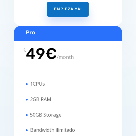
EMPIEZA YA!
Pro
49€
€
/
month
1CPUs
2GB RAM
50GB Storage
Bandwidth ilimitado